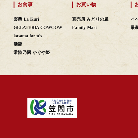
お食事
お買い物
楽栗 La Kuri
直売所 みどりの風
イ
GELATERIA COWCOW
Family Mart
最
kasama farm’s
活龍
常陸乃國 かぐや姫