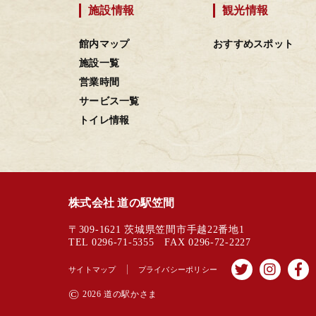
施設情報
観光情報
館内マップ
おすすめスポット
施設一覧
営業時間
サービス一覧
トイレ情報
株式会社 道の駅笠間
〒309-1621 茨城県笠間市手越22番地1
TEL 0296-71-5355 FAX 0296-72-2227
サイトマップ
プライバシーポリシー
©
2026 道の駅かさま