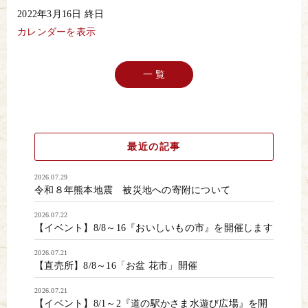
【中
2022年3月16日
終日
止】
Andy
カレンダーを表示
の
読
み
聞
一 覧
か
せ
最近の記事
2026.07.29
令和８年熊本地震 被災地への寄附について
2026.07.22
【イベント】8/8～16『おいしいもの市』を開催します
2026.07.21
【直売所】8/8～16「お盆 花市」開催
2026.07.21
【イベント】8/1～2『道の駅かさま水遊び広場』を開