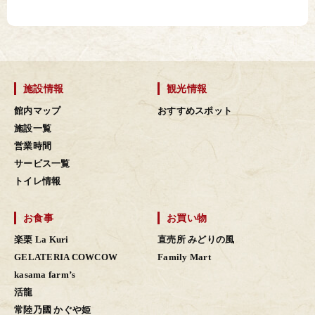
施設情報
観光情報
館内マップ
おすすめスポット
施設一覧
営業時間
サービス一覧
トイレ情報
お食事
お買い物
楽栗 La Kuri
直売所 みどりの風
GELATERIA COWCOW
Family Mart
kasama farm’s
活龍
常陸乃國 かぐや姫