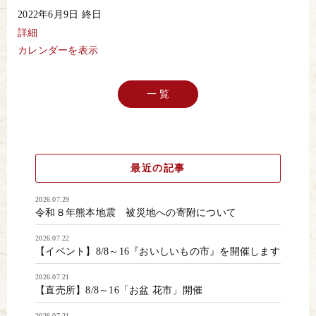
【直
2022年6月9日
終日
売
所】
詳細
わ
カレンダーを表示
く
わ
く
レ
一 覧
シ
ー
ト
ラ
リ
ー
最近の記事
2026.07.29
令和８年熊本地震 被災地への寄附について
2026.07.22
【イベント】8/8～16『おいしいもの市』を開催します
2026.07.21
【直売所】8/8～16「お盆 花市」開催
2026.07.21