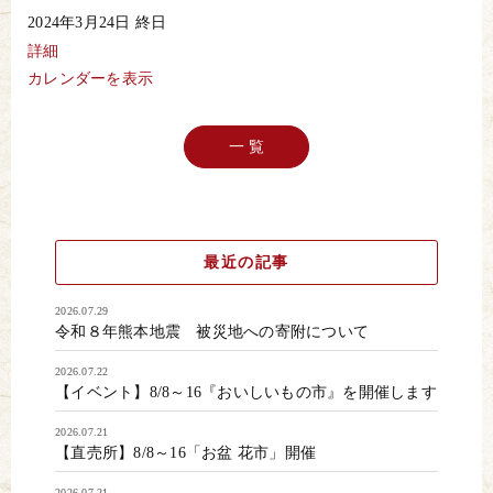
ダ
2024年3月24日
終日
ン
ス
詳細
フ
カレンダーを表示
ェ
ス
タ
一 覧
最近の記事
2026.07.29
令和８年熊本地震 被災地への寄附について
2026.07.22
【イベント】8/8～16『おいしいもの市』を開催します
2026.07.21
【直売所】8/8～16「お盆 花市」開催
2026.07.21