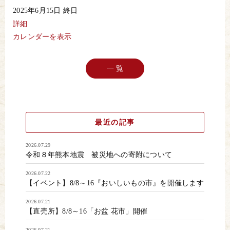
リ
2025年6月15日
終日
フ
テ
詳細
ィ
カレンダーを表示
ン
グ
パ
フ
一 覧
ォ
ー
マ
ン
ス
最近の記事
2026.07.29
令和８年熊本地震 被災地への寄附について
2026.07.22
【イベント】8/8～16『おいしいもの市』を開催します
2026.07.21
【直売所】8/8～16「お盆 花市」開催
2026.07.21