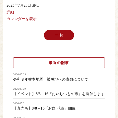
天
2023年7月23日
終日
ぷ
ら
詳細
の
カレンダーを表示
日
（天
ぷ
ら
一 覧
メ
ニ
ュ
ー
￥300
引
き）
最近の記事
2026.07.29
令和８年熊本地震 被災地への寄附について
2026.07.22
【イベント】8/8～16『おいしいもの市』を開催します
2026.07.21
【直売所】8/8～16「お盆 花市」開催
2026.07.21