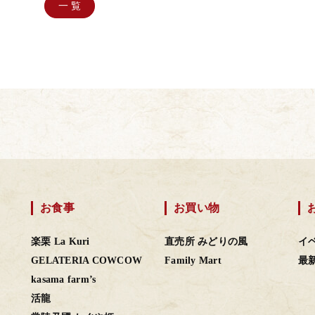
一 覧
お食事
お買い物
楽栗 La Kuri
直売所 みどりの風
イ
GELATERIA COWCOW
Family Mart
最
kasama farm’s
活龍