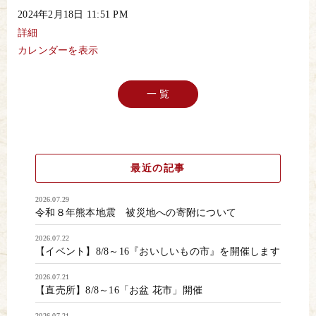
桃
2024年2月18日
11:51 PM
宴
お
詳細
雛
カレンダーを表示
様
コ
ン
サ
一 覧
ー
ト
最近の記事
2026.07.29
令和８年熊本地震 被災地への寄附について
2026.07.22
【イベント】8/8～16『おいしいもの市』を開催します
2026.07.21
【直売所】8/8～16「お盆 花市」開催
2026.07.21