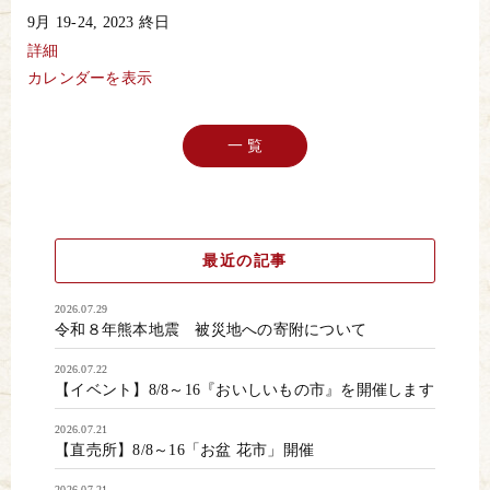
秋
9月 19-24, 2023
終日
彼
岸
詳細
市
カレンダーを表示
切
花
大
売
一 覧
出
し
最近の記事
2026.07.29
令和８年熊本地震 被災地への寄附について
2026.07.22
【イベント】8/8～16『おいしいもの市』を開催します
2026.07.21
【直売所】8/8～16「お盆 花市」開催
2026.07.21