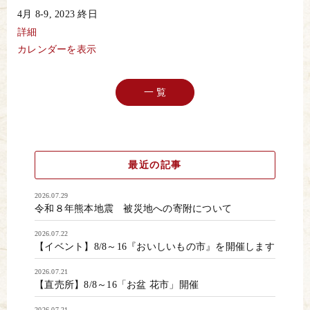
第
4月 8-9, 2023
終日
5
回
詳細
道
カレンダーを表示
の
駅
に
泊
一 覧
ま
ろ
う
最近の記事
2026.07.29
令和８年熊本地震 被災地への寄附について
2026.07.22
【イベント】8/8～16『おいしいもの市』を開催します
2026.07.21
【直売所】8/8～16「お盆 花市」開催
2026.07.21