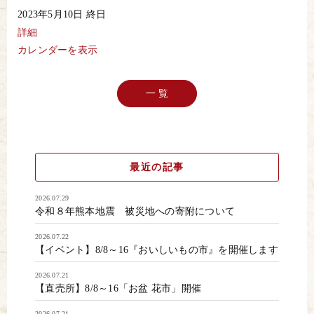
納
2023年5月10日
終日
豆
の
詳細
日
カレンダーを表示
一 覧
最近の記事
2026.07.29
令和８年熊本地震 被災地への寄附について
2026.07.22
【イベント】8/8～16『おいしいもの市』を開催します
2026.07.21
【直売所】8/8～16「お盆 花市」開催
2026.07.21