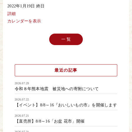
Andy
2022年1月19日
終日
の
読
詳細
み
カレンダーを表示
聞
か
せ
一 覧
最近の記事
2026.07.29
令和８年熊本地震 被災地への寄附について
2026.07.22
【イベント】8/8～16『おいしいもの市』を開催します
2026.07.21
【直売所】8/8～16「お盆 花市」開催
2026.07.21