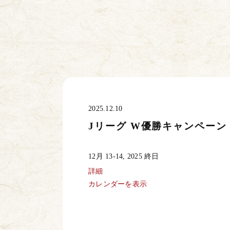
2025.12.10
Jリーグ W優勝キャンペーン
J
12月 13-14, 2025
終日
リ
ー
詳細
グ
W
カレンダーを表示
優
勝
キ
ャ
ン