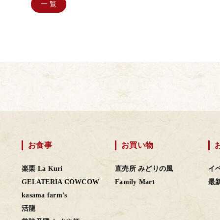
一 覧
お食事
お買い物
楽栗 La Kuri
直売所 みどりの風
イ
GELATERIA COWCOW
Family Mart
最
kasama farm’s
活龍