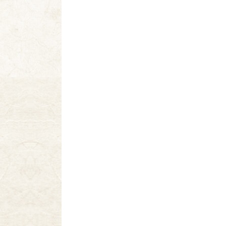
ペ
ー
ン