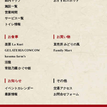
館内マップ
おすすめスポット
施設一覧
営業時間
サービス一覧
トイレ情報
お食事
お買い物
楽栗 La Kuri
直売所 みどりの風
GELATERIA COWCOW
Family Mart
kasama farm’s
活龍
常陸乃國 かぐや姫
お知らせ
その他
イベントカレンダー
交通アクセス
最新情報
お問合せフォーム