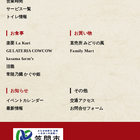
営業時間
サービス一覧
トイレ情報
お食事
お買い物
楽栗 La Kuri
直売所 みどりの風
GELATERIA COWCOW
Family Mart
kasama farm’s
活龍
常陸乃國 かぐや姫
お知らせ
その他
イベントカレンダー
交通アクセス
最新情報
お問合せフォーム