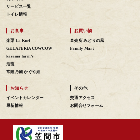
サービス一覧
トイレ情報
お食事
お買い物
楽栗 La Kuri
直売所 みどりの風
GELATERIA COWCOW
Family Mart
kasama farm’s
活龍
常陸乃國 かぐや姫
お知らせ
その他
イベントカレンダー
交通アクセス
最新情報
お問合せフォーム