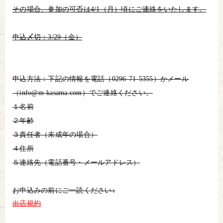
その場合、参加の可否は4/1（月）頃にご連絡をいたします。
申込〆切：3/29（金）
申込方法：下記の情報を電話（0296-71-5355）かメール
（info@m-kasama.com）でご連絡ください。
１名前
２年齢
３責任者（未成年の場合）
４住所
５連絡先（電話番号・メールアドレス）
お申込みの前にご一読ください↓
出店規約