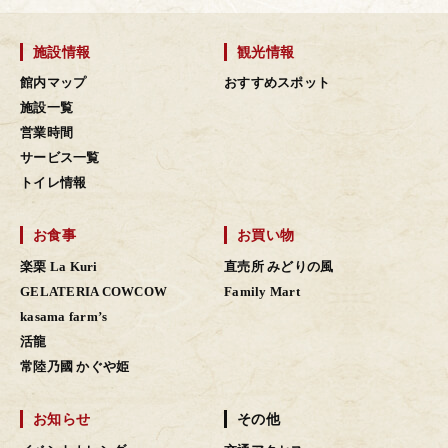
施設情報
観光情報
館内マップ
おすすめスポット
施設一覧
営業時間
サービス一覧
トイレ情報
お食事
お買い物
楽栗 La Kuri
直売所 みどりの風
GELATERIA COWCOW
Family Mart
kasama farm’s
活龍
常陸乃國 かぐや姫
お知らせ
その他