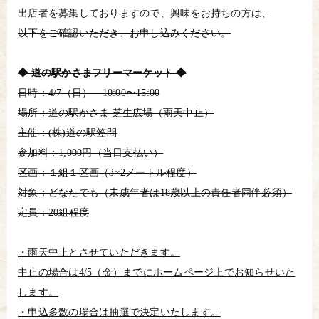
出店者を募集しておりますので、興味をお持ちの方は、
以下をご確認いただき、お申し込みください。
◆ 道の駅かさまフリーマーケット ◆
日時：︎4/7（日） 10:00〜15:00
場所：道の駅かさま 芝生広場（雨天中止）
主催：(株)道の駅笠間
参加料：1,000円（当日支払い）
区画：１組１区画（3×2メートル程度）
対象：どなたでも（未成年者は18歳以上の責任者同伴必須）
定員：20組程度
・雨天中止とさせていただきます。
中止の場合は4/5（金）までにホームページ上でお知らせいた
します。
・申込多数の場合は抽選で決定いたします。