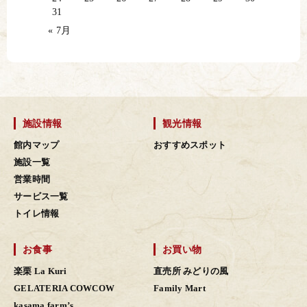
31
« 7月
施設情報
観光情報
館内マップ
おすすめスポット
施設一覧
営業時間
サービス一覧
トイレ情報
お食事
お買い物
楽栗 La Kuri
直売所 みどりの風
GELATERIA COWCOW
Family Mart
kasama farm’s