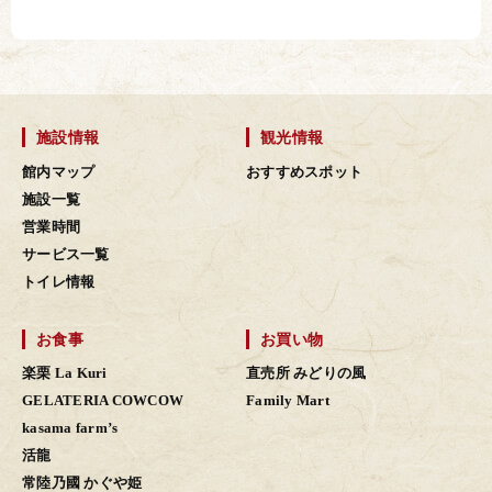
施設情報
観光情報
館内マップ
おすすめスポット
施設一覧
営業時間
サービス一覧
トイレ情報
お食事
お買い物
楽栗 La Kuri
直売所 みどりの風
GELATERIA COWCOW
Family Mart
kasama farm’s
活龍
常陸乃國 かぐや姫