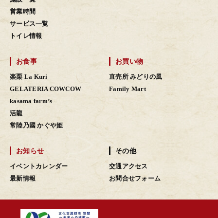
営業時間
サービス一覧
トイレ情報
お食事
お買い物
楽栗 La Kuri
直売所 みどりの風
GELATERIA COWCOW
Family Mart
kasama farm’s
活龍
常陸乃國 かぐや姫
お知らせ
その他
イベントカレンダー
交通アクセス
最新情報
お問合せフォーム