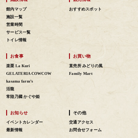
館内マップ
おすすめスポット
施設一覧
営業時間
サービス一覧
トイレ情報
お食事
お買い物
楽栗 La Kuri
直売所 みどりの風
GELATERIA COWCOW
Family Mart
kasama farm’s
活龍
常陸乃國 かぐや姫
お知らせ
その他
イベントカレンダー
交通アクセス
最新情報
お問合せフォーム