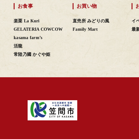
お食事
お買い物
楽栗 La Kuri
直売所 みどりの風
イ
GELATERIA COWCOW
Family Mart
最
kasama farm’s
活龍
常陸乃國 かぐや姫