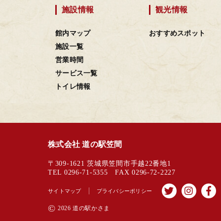
施設情報
観光情報
館内マップ
おすすめスポット
施設一覧
営業時間
サービス一覧
トイレ情報
株式会社 道の駅笠間
〒309-1621 茨城県笠間市手越22番地1
TEL 0296-71-5355 FAX 0296-72-2227
サイトマップ
プライバシーポリシー
©
2026 道の駅かさま