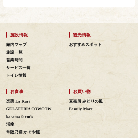
施設情報
観光情報
館内マップ
おすすめスポット
施設一覧
営業時間
サービス一覧
トイレ情報
お食事
お買い物
楽栗 La Kuri
直売所 みどりの風
GELATERIA COWCOW
Family Mart
kasama farm’s
活龍
常陸乃國 かぐや姫