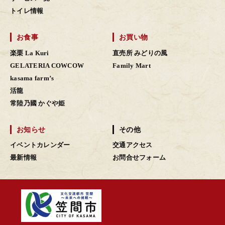
トイレ情報
お食事
お買い物
楽栗 La Kuri
直売所 みどりの風
GELATERIA COWCOW
Family Mart
kasama farm’s
活龍
常陸乃國 かぐや姫
お知らせ
その他
イベントカレンダー
交通アクセス
最新情報
お問合せフォーム