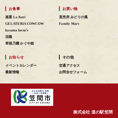
お食事
お買い物
楽栗 La Kuri
直売所 みどりの風
GELATERIA COWCOW
Family Mart
kasama farm’s
活龍
常陸乃國 かぐや姫
お知らせ
その他
イベントカレンダー
交通アクセス
最新情報
お問合せフォーム
株式会社 道の駅笠間