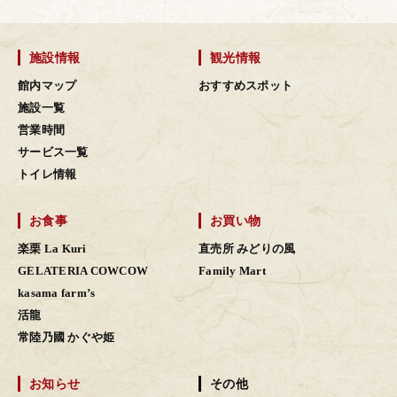
施設情報
観光情報
館内マップ
おすすめスポット
施設一覧
営業時間
サービス一覧
トイレ情報
お食事
お買い物
楽栗 La Kuri
直売所 みどりの風
GELATERIA COWCOW
Family Mart
kasama farm’s
活龍
常陸乃國 かぐや姫
お知らせ
その他