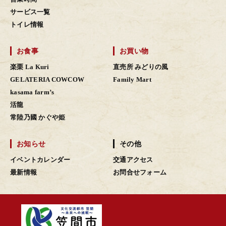
サービス一覧
トイレ情報
お食事
お買い物
楽栗 La Kuri
直売所 みどりの風
GELATERIA COWCOW
Family Mart
kasama farm’s
活龍
常陸乃國 かぐや姫
お知らせ
その他
イベントカレンダー
交通アクセス
最新情報
お問合せフォーム