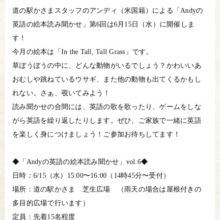
道の駅かさまスタッフのアンディ（米国籍）による「Andyの
英語の絵本読み聞かせ」第6回は6月15日（水）に開催しま
す！
今月の絵本は「In the Tall, Tall Grass」です。
草ぼうぼうの中に、どんな動物がいるでしょう？かわいいあ
おむしや跳ねているウサギ、また他の動物も出てくるかもし
れない。さぁ、覗いてみよう！
読み聞かせの合間には、英語の歌を歌ったり、ゲームをしな
がら英語を繰り返したりします。ぜひ、ご家族で一緒に英語
を楽しく身につけましょう！ご参加お待ちしてます！
◆「Andyの英語の絵本読み聞かせ」vol.6◆
日時：6/15（水）15:00〜16:00（14時45分〜受付）
場所：道の駅かさま 芝生広場 （雨天の場合は屋根付きの
多目的広場で行います）
定員：先着15名程度