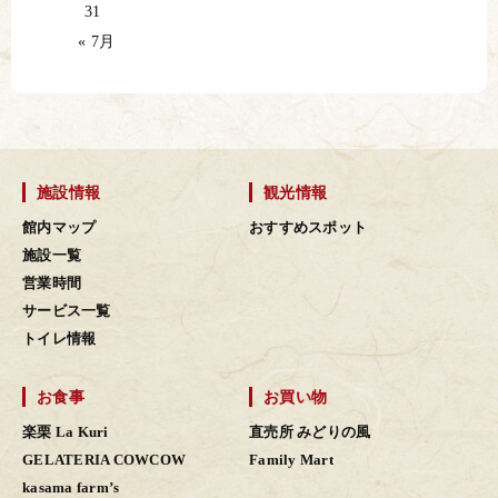
31
« 7月
施設情報
観光情報
館内マップ
おすすめスポット
施設一覧
営業時間
サービス一覧
トイレ情報
お食事
お買い物
楽栗 La Kuri
直売所 みどりの風
GELATERIA COWCOW
Family Mart
kasama farm’s