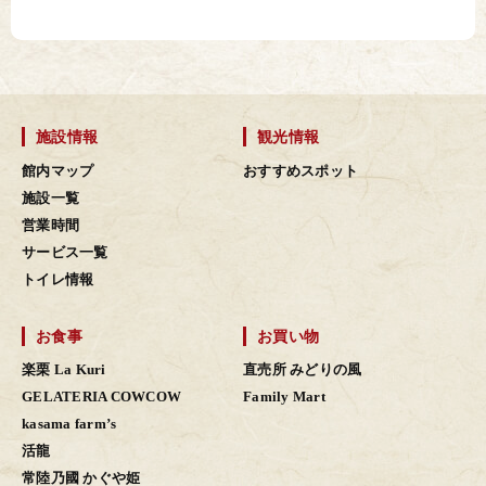
施設情報
観光情報
館内マップ
おすすめスポット
施設一覧
営業時間
サービス一覧
トイレ情報
お食事
お買い物
楽栗 La Kuri
直売所 みどりの風
GELATERIA COWCOW
Family Mart
kasama farm’s
活龍
常陸乃國 かぐや姫