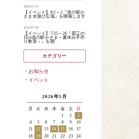
2026.07.21
【イベント】8/1～2『道の駅か
さま水遊び広場』を開催します
2026.07.20
【イベント】7/25～26『図工の
日in道の駅かさま～夏休み手作
り教室～』を開…
カテゴリー
お知らせ
イベント
2026年5月
月
火
水
木
金
土
日
1
2
3
4
5
6
7
8
9
10
11
12
13
14
15
16
17
18
19
20
21
22
23
24