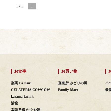
1 / 1
1
お食事
お買い物
楽栗 La Kuri
直売所 みどりの風
イ
GELATERIA COWCOW
Family Mart
最
kasama farm’s
活龍
常陸乃國 かぐや姫