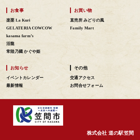
お食事
お買い物
楽栗 La Kuri
直売所 みどりの風
GELATERIA COWCOW
Family Mart
kasama farm’s
活龍
常陸乃國 かぐや姫
お知らせ
その他
イベントカレンダー
交通アクセス
最新情報
お問合せフォーム
株式会社 道の駅笠間