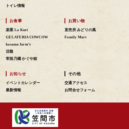
トイレ情報
お食事
お買い物
楽栗 La Kuri
直売所 みどりの風
GELATERIA COWCOW
Family Mart
kasama farm’s
活龍
常陸乃國 かぐや姫
お知らせ
その他
イベントカレンダー
交通アクセス
最新情報
お問合せフォーム