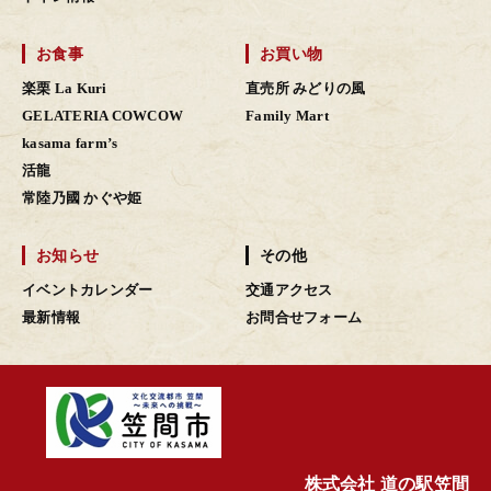
お食事
お買い物
楽栗 La Kuri
直売所 みどりの風
GELATERIA COWCOW
Family Mart
kasama farm’s
活龍
常陸乃國 かぐや姫
お知らせ
その他
イベントカレンダー
交通アクセス
最新情報
お問合せフォーム
株式会社 道の駅笠間